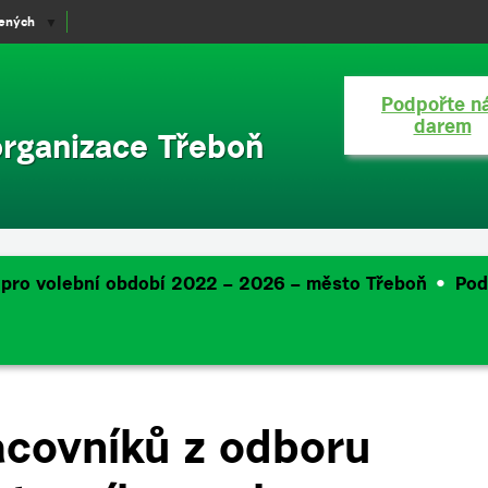
lených
▼
Podpořte n
darem
organizace Třeboň
 pro volební období 2022 – 2026 – město Třeboň
Pod
covníků z odboru