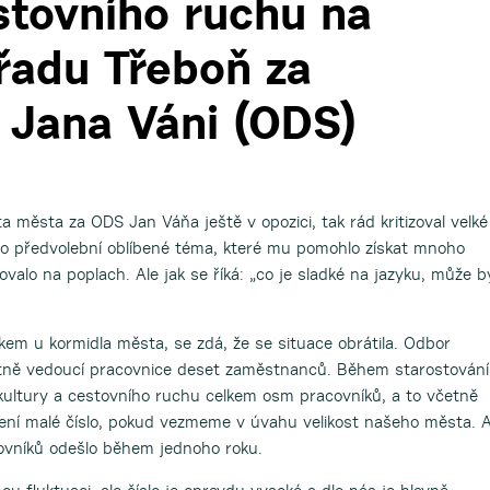
stovního ruchu na
adu Třeboň za
 Jana Váni (ODS)
ta města za ODS Jan Váňa ještě v opozici, tak rád kritizoval velké
k o předvolební oblíbené téma, které mu pomohlo získat mnoho
alo na poplach. Ale jak se říká: „co je sladké na jazyku, může b
okem u kormidla města, se zdá, že se situace obrátila. Odbor
tně vedoucí pracovnice deset zaměstnanců. Během starostování
kultury a cestovního ruchu celkem osm pracovníků, a to včetně
není malé číslo, pokud vezmeme v úvahu velikost našeho města. 
covníků odešlo během jednoho roku.