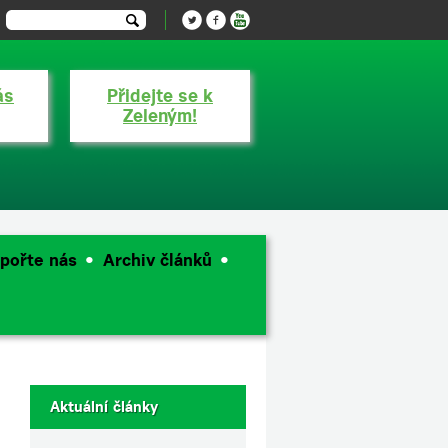
ás
Přidejte se k
Zeleným!
pořte nás
Archiv článků
Aktuální články