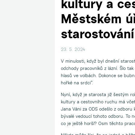
kultury a ce
Městském úř
starostování
23. 5. 2024
V minulosti, když byl dnešní staros
odchody pracovníků z lázní. Šlo ta
hlasů ve volbách. Dokonce se bubnov
hořké na srdci”.
Nyní, když je starosta již šestým r
kultury a cestovního ruchu má vče
Jana Váni za ODS odešlo z odboru 
bývalé vedoucí tohoto odboru. To 
co je ještě horší? Osm těchto pra