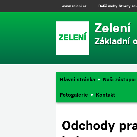
www.zeleni.cz
Další weby Strany ze
Zelení
Základní 
Hlavní stránka
Naši zástupci
Fotogalerie
Kontakt
Odchody pra