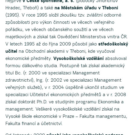
nejprve
v České spořitelně, a. s.
(pobočky Jindřichův
Hradec, Třeboň) a také
na Městském úřadu v Třeboni
(1995). V roce 1995 složil zkoušku tzv. zvláštní odborné
způsobilosti pro výkon činnosti ve věcech veřejného
pořádku, ve věcech občanského soužití a ve věcech
majetkových a získal tak Osvědčení Ministerstva vnitra ČR.
V letech 1995 až do října 2009 působil jako
středoškolský
učitel
na Obchodní akademii v Třeboni, kde vyučoval
ekonomické předměty.
Vysokoškolské vzdělání
absolvoval
formou dálkového studia. Postupně tak získal akademický
titul Bc. (r. 2000 ve specializaci Management
zdravotnictví), Ing. (r. 2002 ve specializaci Management
veřejných služeb), v r. 2004 úspěšně ukončil studium ve
specializaci Učitelství ekonomických předmětů a v r. 2008
získal doktorát Ph.D. ve studijním programu Ekonomika a
management. Veškeré vysokoškolské vzdělání získal na
Vysoké škole ekonomické v Praze – Fakulta managementu,
Fakulta financí a účetnictví.