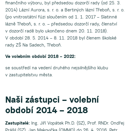
finančního výboru, byl předsedou dozorčí rady (od 25. 3.
2014) Lázní Aurora, s. r. o. a Bertiných lázní Třeboň, s. r. o.
(po vnitrostátní fúzi sloučením od 1. 1. 2017 – Slatinné
lázně Třeboň, s. r. o. – předsedou dozorčí rady, členství
v dozorčí radě bylo ukončeno dnem 20. 11. 2018).
V období 28. 5. 2014 – 8. 11. 2018 byl členem školské
rady ZŠ Na Sadech, Třeboň.
Ve volebním období 2018 – 2022:
se soustředí na vedení druhého nejsilnějšího klubu
v zastupitelstvu města.
Naši zástupci
– volební
období 2014 – 2018
Zastupitelé:
Ing. Jiří Vopátek Ph.D. (SZ), Prof. RNDr. Ondřej
Prášil (SZ), Jan Makovička (OMMO) do 26. 4. 2016, Petr