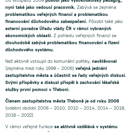
Od listopadu 2009
působí jako vysokoškolský pedagog,
nyní také jako vedoucí pracovník.
Zabývá se zejména
problematikou veřejných financí a problematikou
financování důchodového zabezpečení.
Působil také jako
externí poradce Úřadu vlády ČR v rámci vybraných
ekonomických oblastí.
Z pohledu veřejných financí se
dlouhodobě zabývá problematikou financování a řízení
důchodového systému.
Než aktivně vstoupil do komunální politiky,
navštěvoval
(zejména mezi roky 1998 – 2006)
veřejná jednání
zastupitelstva města a účastnil se řady veřejných diskusí.
Svými příspěvky a diskuzí přispěl k zachování lékařské
služby první pomoci v Třeboni.
Členem zastupitelstva města Třeboně je od roku 2006
(volební období 2006 – 2010, 2010 – 2014, 2014 – 2018,
2018 – 2022).
V rámci veřejné funkce
se aktivně vzdělává v systému