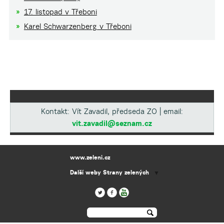
17. listopad v Třeboni
Karel Schwarzenberg v Třeboni
Kontakt: Vít Zavadil, předseda ZO | email:
vit.zavadil@seznam.cz
www.zeleni.cz
Další weby Strany zelených
▼