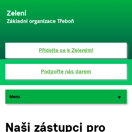
Zelení
Základní organizace Třeboň
Přidejte se k Zeleným!
Podpořte nás darem
Menu
▼
▼
Naši zástupci pro