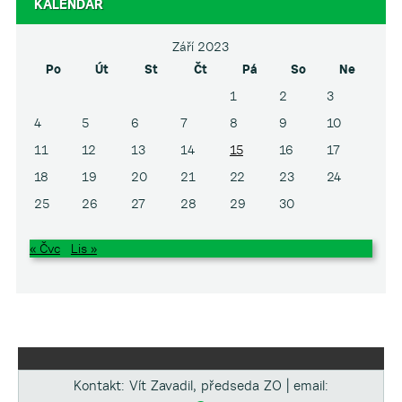
KALENDÁŘ
Září 2023
Po
Út
St
Čt
Pá
So
Ne
1
2
3
4
5
6
7
8
9
10
11
12
13
14
15
16
17
18
19
20
21
22
23
24
25
26
27
28
29
30
« Čvc
Lis »
Kontakt: Vít Zavadil, předseda ZO | email: