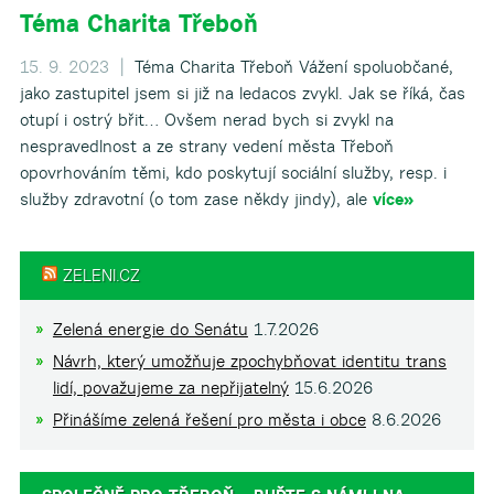
Téma Charita Třeboň
15. 9. 2023 |
Téma Charita Třeboň Vážení spoluobčané,
jako zastupitel jsem si již na ledacos zvykl. Jak se říká, čas
otupí i ostrý břit… Ovšem nerad bych si zvykl na
nespravedlnost a ze strany vedení města Třeboň
opovrhováním těmi, kdo poskytují sociální služby, resp. i
služby zdravotní (o tom zase někdy jindy), ale
více»
ZELENI.CZ
Zelená energie do Senátu
1.7.2026
Návrh, který umožňuje zpochybňovat identitu trans
lidí, považujeme za nepřijatelný
15.6.2026
Přinášíme zelená řešení pro města i obce
8.6.2026