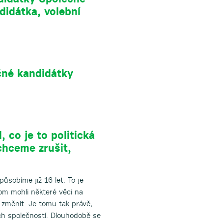
didátka, volební
čné kandidátky
, co je to politická
chceme zrušit,
působíme již 16 let. To je
om mohli některé věci na
 změnit. Je tomu tak právě,
ch společností. Dlouhodobě se