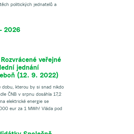
těch politických jednatelů a
– 2026
– Rozvrácené veřejné
lední jednání
řeboň (12. 9. 2022)
dobu, kterou by si snad nikdo
e dle ČNB v srpnu dosáhla 17,2
na elektrické energie se
 000 eur za 1 MWh! Vláda pod
ndidátky Společně