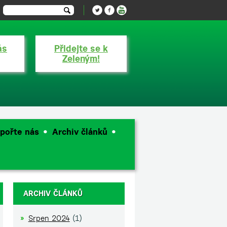
ás
Přidejte se k
Zeleným!
pořte nás
Archiv článků
ARCHIV ČLÁNKŮ
Srpen 2024
(1)