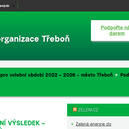
lených
▼
Podpořte n
darem
organizace Třeboň
 pro volební období 2022 – 2026 – město Třeboň
Pod
ZELENI.CZ
NÍ VÝSLEDEK –
Zelená energie do