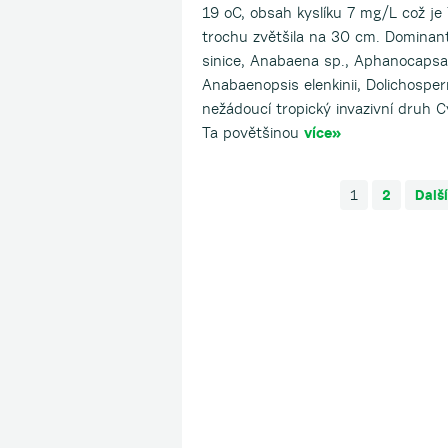
19 oC, obsah kyslíku 7 mg/L což je
trochu zvětšila na 30 cm. Dominant
sinice, Anabaena sp., Aphanocapsa
Anabaenopsis elenkinii, Dolichosp
nežádoucí tropický invazivní druh C
Ta povětšinou
více»
1
2
Dalš