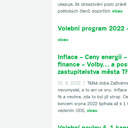
ukazuje, že obsazování pozic právě 
politických členů dozorčích
více»
Volební program 2022 
více»
Inflace – Ceny energií 
finance – Volby… a pos
zastupitelstva města T
15. 9. 2022 |
Těžká doba Zažíváme 
nevymyslel, a to ani ve snu. Inflac
% a nevíme, zda to byl již strop. Ce
koncem srpna 2022 šplhala až k 1
vedením ODS,
více»
Volební noviny č. 1 ka