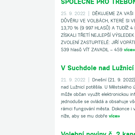
SPOLEČNĚ PRO TŘEBO
25. 9. 2022 |
DĚKUJEME ZA VAŠI
DŮVĚRU VE VOLBÁCH, KTERÉ SI VE
13,70 % (9 997 HLASŮ) A TUDÍŽ 
ZÍSKALI TŘETÍ NEJLEPŠÍ VÝSLEDEK
ZVOLENÍ ZASTUPITELÉ: JIŘÍ VOPÁT
539 hlasů VÍT ZAVADIL – 459
více»
V Suchdole nad Lužnicí
21. 9. 2022 |
Dnešní (21. 9. 2022)
nad Lužnicí potěšila. U Městského 
může občan využít elektronickou inf
jednoduše se ovládá a obsahuje v
rámci fungování města. Dokonce i 
níže, aby se mu dobře
více»
Volební noviny č. 2 ka