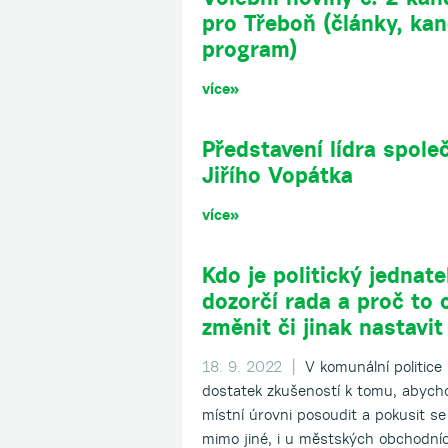
pro Třeboň (články, kan
program)
více»
Představení lídra spole
Jiřího Vopátka
více»
Kdo je politický jednatel
dozorčí rada a proč to 
změnit či jinak nastavit
18. 9. 2022 |
V komunální politice 
dostatek zkušeností k tomu, abych
místní úrovni posoudit a pokusit se
mimo jiné, i u městských obchodní