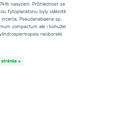
 74% nasycení. Průhlednost se
ou fytoplanktonu byly vláknité
 incerta, Pseudanabaena sp,
ermum compactum ale i bohužel
ylindrospermopsis raciborskii.
í stránka »