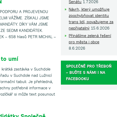
Ň
Senátu
1.7.2026
Návrh, který umožňuje
 PODPORU A PROJEVENOU
zpochybňovat identitu
LMI VÁŽÍME. ZÍSKALI JSME
trans lidí, považujeme za
4 MANDÁTY. DÍKY VÁM JSME
nepřijatelný
15.6.2026
 ZE SEDMI KANDIDÁTEK.
Přinášíme zelená řešení
EK – 658 hlasů PETR MICHAL –
pro města i obce
8.6.2026
 to umí
SPOLEČNĚ PRO TŘEBOŇ
 krátká zastávka v Suchdole
– BUĎTE S NÁMI I NA
úřadu v Suchdole nad Lužnicí
FACEBOOKU
ormační tabuli. Je přehledná,
šechny potřebné informace v
vozíčkář si může text posunout
ndidátky Společně