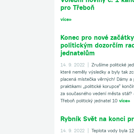
pro Třeboň
více»
Konec pro nové začátk
politickým dozorčím ra
jednatelům
14. 9. 2022 |
Zrušíme politické jedn
které neměly výsledky a byly tak zc
placená místečka věrných! Dámy a 
praktikami „politické korupce“ konč
za současného vedení města stál? 
Třeboň politický jednatel 10
více»
Rybník Svět na konci p
14. 9. 2022 |
Teplota vody byla 12.