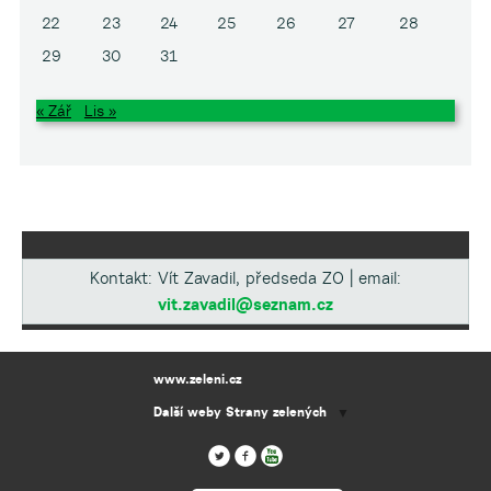
22
23
24
25
26
27
28
29
30
31
« Zář
Lis »
Kontakt: Vít Zavadil, předseda ZO | email:
vit.zavadil@seznam.cz
www.zeleni.cz
Další weby Strany zelených
▼