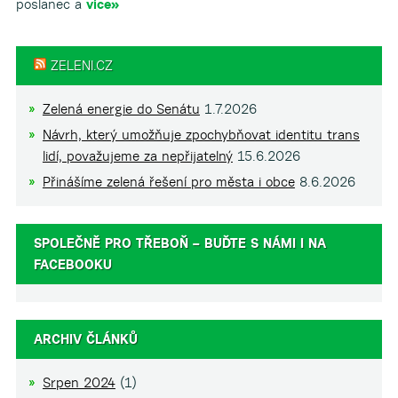
poslanec a
více»
ZELENI.CZ
Zelená energie do Senátu
1.7.2026
Návrh, který umožňuje zpochybňovat identitu trans
lidí, považujeme za nepřijatelný
15.6.2026
Přinášíme zelená řešení pro města i obce
8.6.2026
SPOLEČNĚ PRO TŘEBOŇ – BUĎTE S NÁMI I NA
FACEBOOKU
ARCHIV ČLÁNKŮ
Srpen 2024
(1)