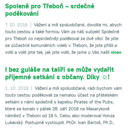
Spoleně pro Třeboň – srdečné
poděkování
7. 10. 2018 |
Vážení a milí spoluobčané, dovolte mi, abych
touto cestou a také formou Vám za náš subjekt Společně
pro Třeboň co nejsrdečněji poděkoval za dvě věci: že jste
se zúčastnili komunálních voleb v Třeboni, že jste přišli a
volili a volili jste tak, jak jste volili, že jsme u Vás našli
více»
I bez guláše na talíři se může vydařit
příjemné setkání s občany. Díky ☺!
1. 10. 2018 |
Vážení a milí spoluobčané, rádi bychom vám
touto cestou poděkovali za nemalou účast na přátelském
setkání s námi společně s kapelou Pirates of the Pubs,
které se konalo v pátek 28. září 2018 na Masarykově
náměstí v Třeboni od 18 h. Celou akci moderoval Honza
Lukavský. Postupně vystoupili: PhDr. Ivan Bartoš, Ph.D.,