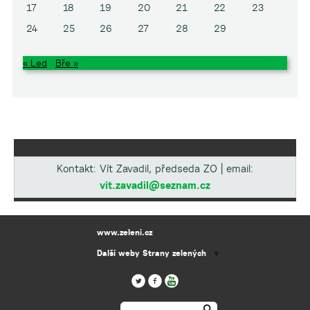
17
18
19
20
21
22
23
24
25
26
27
28
29
« Led
Bře »
Kontakt: Vít Zavadil, předseda ZO | email:
vit.zavadil@seznam.cz
www.zeleni.cz
Další weby Strany zelených
▼