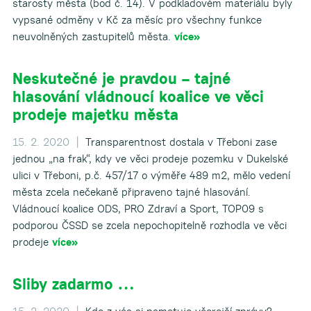
starosty města (bod č. 14). V podkladovém materiálu byly
vypsané odměny v Kč za měsíc pro všechny funkce
neuvolněných zastupitelů města.
více»
Neskutečné je pravdou – tajné
hlasování vládnoucí koalice ve věci
prodeje majetku města
15. 2. 2020 |
Transparentnost dostala v Třeboni zase
jednou „na frak“, kdy ve věci prodeje pozemku v Dukelské
ulici v Třeboni, p.č. 457/17 o výměře 489 m2, mělo vedení
města zcela nečekaně připraveno tajné hlasování.
Vládnoucí koalice ODS, PRO Zdraví a Sport, TOP09 s
podporou ČSSD se zcela nepochopitelně rozhodla ve věci
prodeje
více»
Sliby zadarmo …