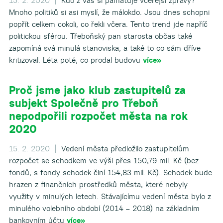
15. 2. 2020 |
Kdo z vás si pamatuje včerejší zprávy?
Mnoho politiků si asi myslí, že málokdo. Jsou dnes schopni
popřít celkem cokoli, co řekli včera. Tento trend jde napříč
politickou sférou. Třeboňský pan starosta občas také
zapomíná svá minulá stanoviska, a také to co sám dříve
kritizoval. Léta poté, co prodal budovu
více»
Proč jsme jako klub zastupitelů za
subjekt Společně pro Třeboň
nepodpořili rozpočet města na rok
2020
15. 2. 2020 |
Vedení města předložilo zastupitelům
rozpočet se schodkem ve výši přes 150,79 mil. Kč (bez
fondů, s fondy schodek činí 154,83 mil. Kč). Schodek bude
hrazen z finančních prostředků města, které nebyly
využity v minulých letech. Stávajícímu vedení města bylo z
minulého volebního období (2014 – 2018) na základním
bankovním účtu
více»