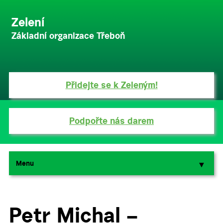
Zelení
Základní organizace Třeboň
Přidejte se k Zeleným!
Podpořte nás darem
Menu
▼
▼
Petr Michal –